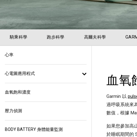
騎乘科學
跑步科學
高爾夫科學
GARM
心率
血氧
心電圖應用程式
血氧飽和濃度
Garmin 以
pul
過呼吸系統來為
壓力偵測
數值，根據 May
如果您參加高
BODY BATTERY 身體能量監測
於睡眠期間的 