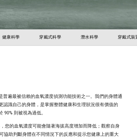
健康科學
穿戴式科學
潛水科學
穿戴式裝
血氧感測，是普遍最被信賴的血氧濃度偵測功能技術之一。我們的身體通
助您更認識自己的身體，是掌握整體健康和生理狀況很有價值的
低於 90% 則被視為過低。
情形，您的血氧濃度可能會隨著海拔高度增加而降低；觀察自身
O2) 可協助判斷身體在不同情況下的反應和提示您健康上的重大