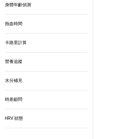
身體年齡偵測
熱血時間
卡路里計算
營養追蹤
水分補充
時差顧問
HRV 狀態